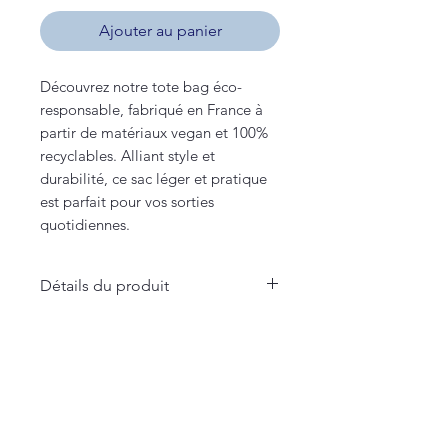
Ajouter au panier
Découvrez notre tote bag éco-
responsable, fabriqué en France à
partir de matériaux vegan et 100%
recyclables. Alliant style et
durabilité, ce sac léger et pratique
est parfait pour vos sorties
quotidiennes.
Détails du produit
- Vegan & recyclable
- Made in France
La Maison Merci Madame Monsieur
- 220 grammes
66 rue de Fontenelle - Rouen
- 10L
- 100% coton
Merci Madame Monsieur
- Taille sac : 38x42cm