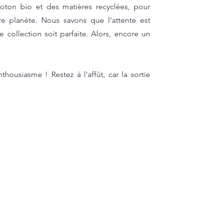
coton bio et des matières recyclées, pour
re planète. Nous savons que l’attente est
collection soit parfaite. Alors, encore un
thousiasme ! Restez à l'affût, car la sortie
Informations
Liens utiles
Presse
Mon compte
Certificats
Points de vente
Livraison / R
Centre d'aide - FAQ
Mentions lég
Nous contacter