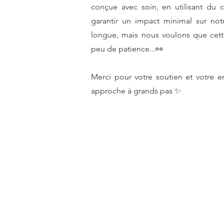
conçue avec soin, en utilisant du 
garantir un impact minimal sur not
longue, mais nous voulons que cette 
peu de patience...👀
Merci pour votre soutien et votre en
approche à grands pas ✨
Merci Madame Monsieur
Notre histoire
Textiles
Accessoires
Collection MERCI SXM