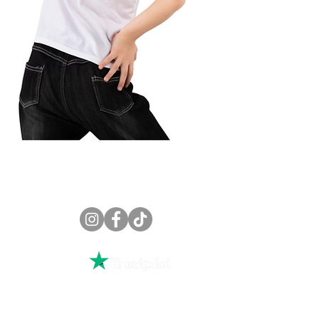
etour
ales