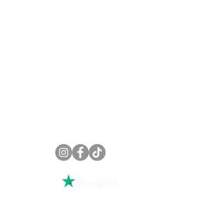
etour
ales