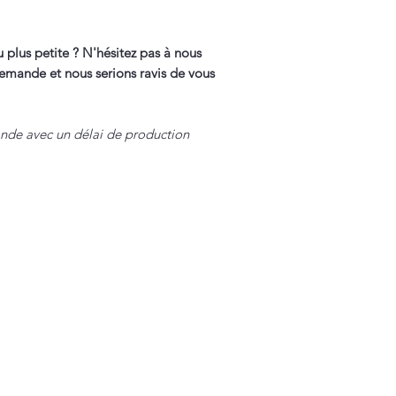
u plus petite ? N'hésitez pas à nous
demande et nous serions ravis de vous
ande avec un délai de production
Informations
Liens utiles
Presse
Mon compte
Certificats
Points de vente
Livraison / R
Centre d'aide - FAQ
Mentions lég
Nous contacter