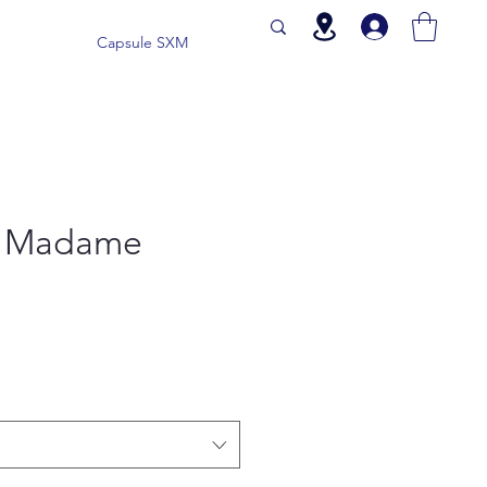
Capsule SXM
s Madame
io