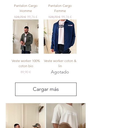
Pantalon Cargo
Pantalon Cargo
Homme
Femme
Precio
Precio de oferta
Precio
Precio de oferta
124,70 €
99,76 €
124,70 €
99,76 €
Veste worker 100%
Veste worker coton &
coton bio
lin
Agotado
Precio
89,90 €
Cargar más