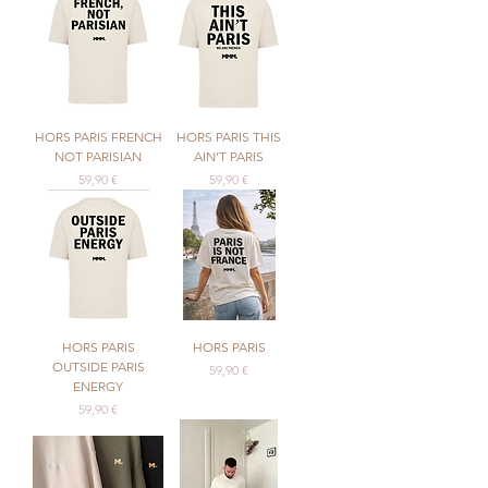
HORS PARIS FRENCH
HORS PARIS THIS
NOT PARISIAN
AIN'T PARIS
Precio
Precio
59,90 €
59,90 €
HORS PARIS
HORS PARIS
OUTSIDE PARIS
Precio
59,90 €
ENERGY
Precio
59,90 €