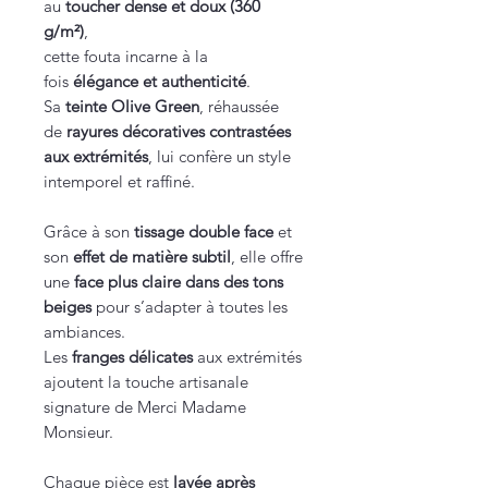
au
toucher dense et doux (360
g/m²)
,
cette fouta incarne à la
fois
élégance et authenticité
.
Sa
teinte Olive Green
, réhaussée
de
rayures décoratives contrastées
aux extrémités
, lui confère un style
intemporel et raffiné.
Grâce à son
tissage double face
et
son
effet de matière subtil
, elle offre
une
face plus claire dans des tons
beiges
pour s’adapter à toutes les
ambiances.
Les
franges délicates
aux extrémités
ajoutent la touche artisanale
signature de Merci Madame
Monsieur.
Chaque pièce est
lavée après