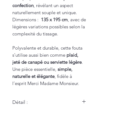
confection
, révélant un aspect
naturellement souple et unique.
Dimensions :
135 x 195 cm
, avec de
légères variations possibles selon la
complexité du tissage.
Polyvalente et durable, cette fouta
s’utilise aussi bien comme
plaid,
jeté de canapé ou serviette légère
.
Une pièce essentielle,
simple,
naturelle et élégante
, fidèle à
l’esprit Merci Madame Monsieur.
Détail :
- 100% coton
- Dimensions : 135 x 195 cm
La Maison Merci Madame Monsieur
66 rue de Fontenelle - Rouen