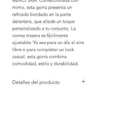
MERCI SXM. Confeccionada con
mimo, esta gorra presenta un
refinado bordado en la parte
delantera, que añade un toque
personalizado a tu conjunto. La
correa trasera es fácilmente
ajustable. Ya sea para un día al aire
libre o para completar un look
casual, esta gorra combina
comodidad, estilo y durabilidad.
Detalles del producto
- Logotipo bordado MERCI SXM
- Sarga china 100% algodón
La Maison Merci Madame Monsieur
- 6 paneles y 6 ojales bordados
66 rue de Fontenelle - Rouen
- Correa ajustable con hebilla
antigua
Merci Madame Monsieur
Notre histoire