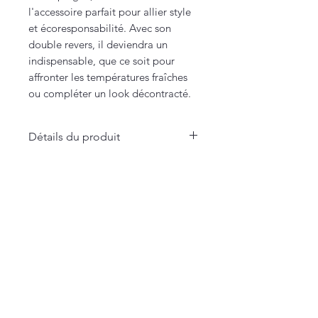
l'accessoire parfait pour allier style
et écoresponsabilité. Avec son
double revers, il deviendra un
indispensable, que ce soit pour
affronter les températures fraîches
ou compléter un look décontracté.
Détails du produit
- 100% coton biologique certifié
- Fil peigné pour une douceur
La Maison Merci Madame Monsieur
exceptionnelle
66 rue de Fontenelle - Rouen
- Design avec double revers pour
plus de confort
Merci Madame Monsieur
- Fabrication éthique,
Notre histoire
respectueuse de l'environnement
Textiles
Accessoires
Collection MERCI SXM