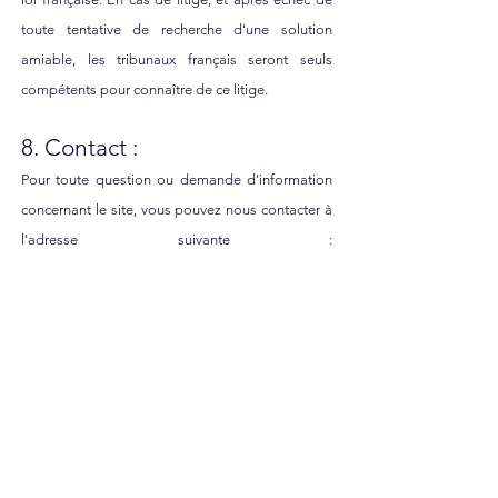
toute tentative de recherche d'une solution
amiable, les tribunaux français seront seuls
compétents pour connaître de ce litige.
8. Contact :
Pour toute question ou demande d'information
concernant le site, vous pouvez nous contacter à
l'adresse suivante :
bonjour@mercimadamemonsieur.fr
.
La Maison Merci Madame Monsieur
66 rue de Fontenelle - Rouen
Merci Madame Monsieur
Notre histoire
Textiles
Accessoires