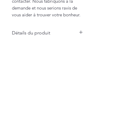
contacter. Nous fabriquons à la
demande et nous serions ravis de
vous aider à trouver votre bonheur.
Détails du produit
- Coupe unisexe
- 85% coton biologique / 15%
La Maison Merci Madame Monsieur
polyester recyclé 350gr
66 rue de Fontenelle - Rouen
- Biologique & Vegan
Merci Madame Monsieur
Notre histoire
Textiles
Accessoires
Collection MERCI SXM
Liens utiles