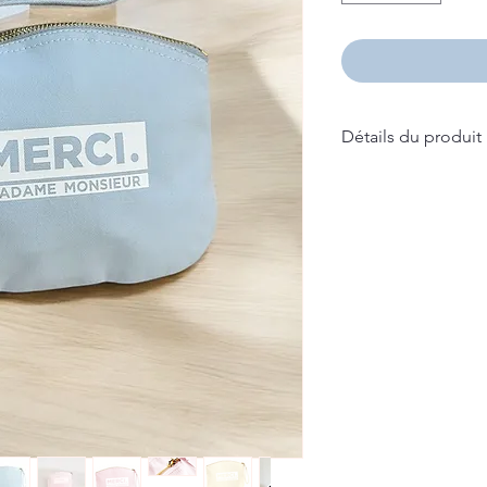
Détails du produit
- 100% coton biol
- Capacité de 1L
- Tissu épais de pr
- Utilisation polyva
- Tire-zip poignet 